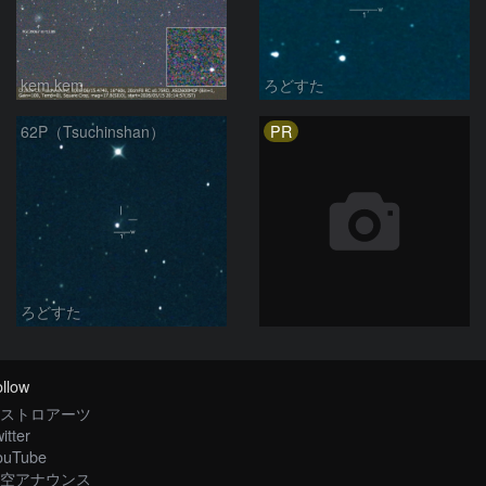
kem.kem
ろどすた
PR
62P（Tsuchinshan）
ろどすた
llow
ストロアーツ
itter
ouTube
空アナウンス