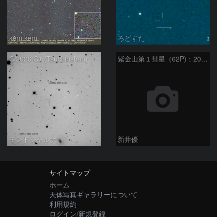
kem.kem
ろどすた
C/2026 C1 (Tsuchinshan)
紫金山第１彗星（62P)：2024/06/05
モンドシャルナ
新井優
サイトマップ
ホーム
天体写真ギャラリーについて
利用規約
ログイン/新規登録