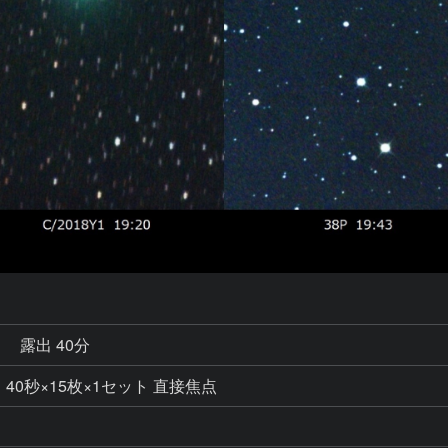
秒
露出 40分
ット 40秒×15枚×1セット 直接焦点