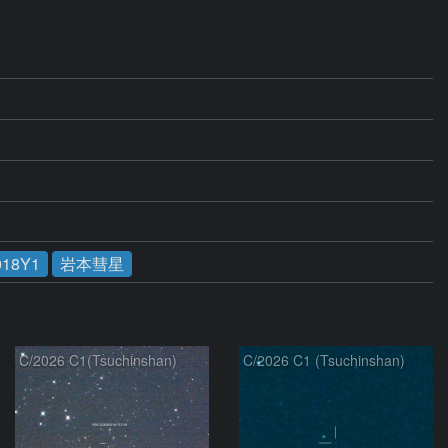
018Y1
岩本彗星
C/2026 C1(Tsuchinshan)
C/2026 C1 (Tsuchinshan)