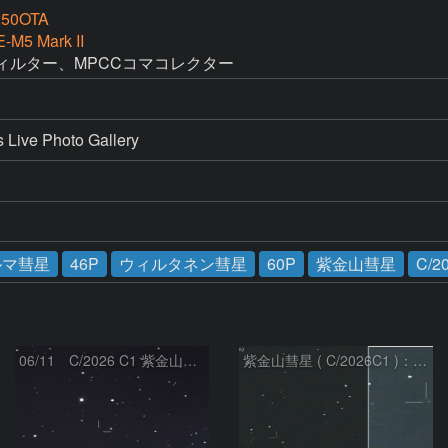
50OTA
-M5 Mark II
フィルター、MPCCコマコレクター
e Photo Gallery
ルマ彗星
46P
ウィルタネン彗星
60P
紫金山彗星
C/2
06/11 C/2026 C1 紫金山彗星
紫金山彗星 ( C/2026C1 )：2026/05/16