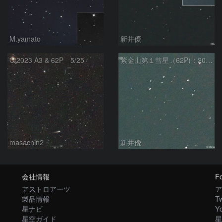
M.yamato
新井優
C/2023 A3 & 62P 5/25
紫金山第１彗星（62P)：2024/05/11
masachin2
新井優
会社情報
Fo
アストロアーツ
ア
製品情報
Tw
星ナビ
Y
星空ガイド
星