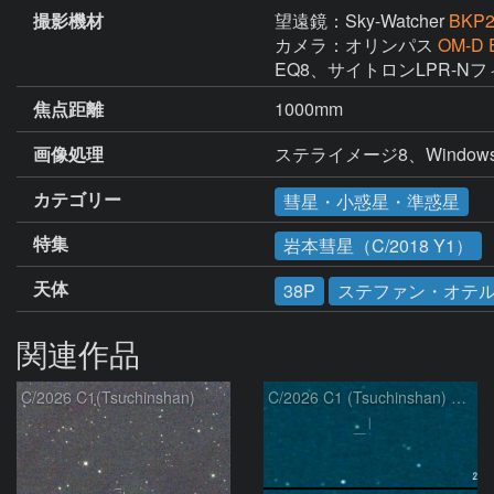
撮影機材
望遠鏡：Sky-Watcher
BKP2
カメラ：オリンパス
OM-D E
EQ8、サイトロンLPR-N
焦点距離
1000mm
画像処理
ステライメージ8、Windows Liv
カテゴリー
彗星・小惑星・準惑星
特集
岩本彗星（C/2018 Y1）
天体
38P
ステファン・オテ
関連作品
C/2026 C1(Tsuchinshan)
C/2026 C1 (Tsuchinshan) の変化