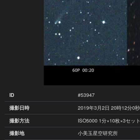
ID
#53947
撮影日時
2019年3月2日 20時12分0
撮影方法
ISO5000 1分×10枚×3セ
撮影地
小美玉星空研究所