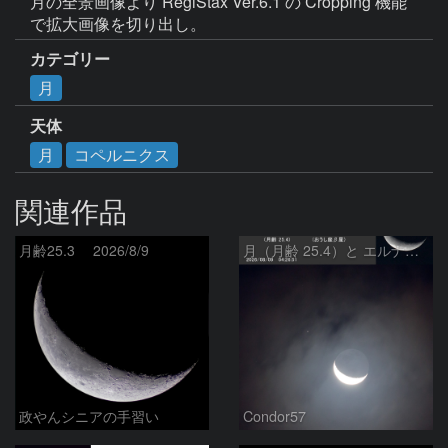
月の全景画像より RegiStax Ver.6.1 の Cropping 機能
で拡大画像を切り出し。
カテゴリー
月
天体
月
コペルニクス
関連作品
月齢25.3 2026/8/9
月（月齢 25.4）と エルナト（おうし座β星）
政やんシニアの手習い
Condor57