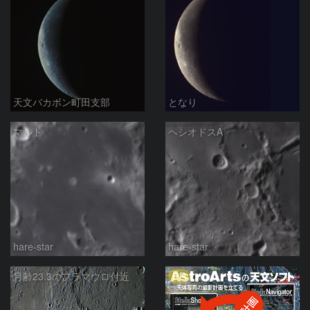
天文バカボン町田支部
となり
マルト
ヘシオドスA
hare-star
hare-star
PR
月齢23.3のフラマウロ付近