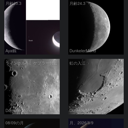
月齢25.3
月齢24.3
Aya鶴
DunkelerMond
ラインホルト、ケプラー付近
虹の入江
DunkelerMond
DunkelerMond
08/09の月
月、2026/8/9