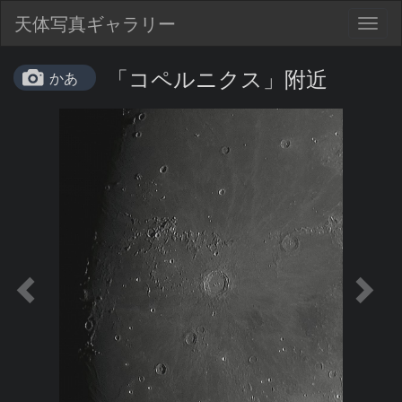
天体写真ギャラリー
Togg
navig
「コペルニクス」附近
かあ