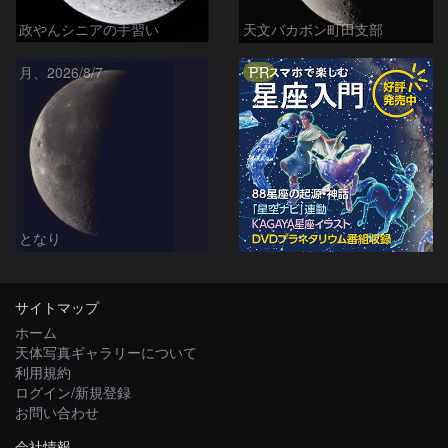
政やんシニアの手習い
天文バカボン町田支部
PR
月、2026/8/7
となり
サイトマップ
ホーム
天体写真ギャラリーについて
利用規約
ログイン/新規登録
お問い合わせ
会社情報