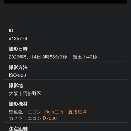
ID
#135776
撮影日時
2026年5月14日 3時56分0秒
露出 1/40秒
撮影方法
ISO-800
撮影地
大阪市阿倍野区
撮影機材
望遠鏡：ニコン
10cm屈折 直接焦点
カメラ：ニコン
D7500
焦点距離