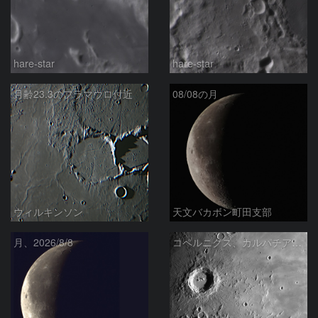
hare-star
hare-star
月齢23.3のフラマウロ付近
08/08の月
ウィルキンソン
天文バカボン町田支部
月、2026/8/8
コペルニクス、カルパチア山脈付近