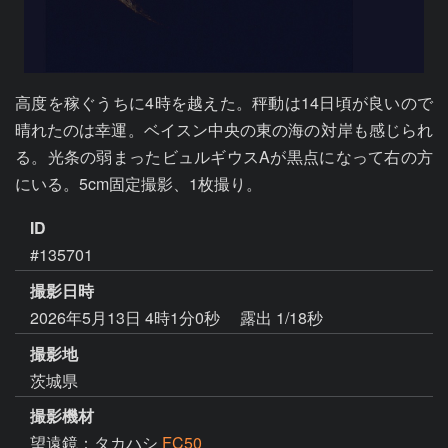
高度を稼ぐうちに4時を越えた。秤動は14日頃が良いので
晴れたのは幸運。ベイスン中央の東の海の対岸も感じられ
る。光条の弱まったビュルギウスAが黒点になって右の方
にいる。5cm固定撮影、1枚撮り。
ID
#135701
撮影日時
2026年5月13日 4時1分0秒
露出 1/18秒
撮影地
茨城県
撮影機材
望遠鏡：タカハシ
FC50