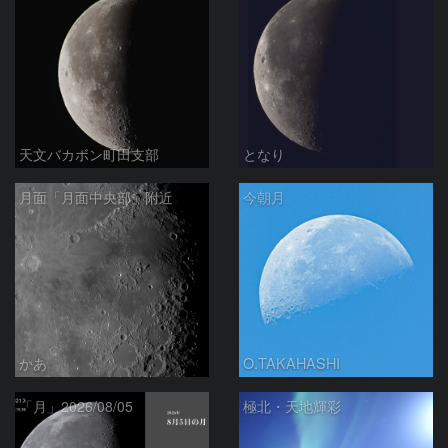
天文バカボン町田支部
となり
月面「月面中央部」附近
今朝月
かあ
O.TAKAHASHI
「月」2026/08/05
極北・天地輝彩