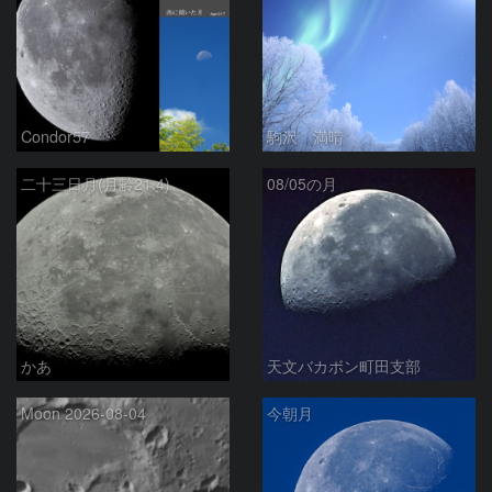
Condor57
駒沢 満晴
二十三日月(月齢21.4)
08/05の月
かあ
天文バカボン町田支部
Moon 2026-08-04
今朝月