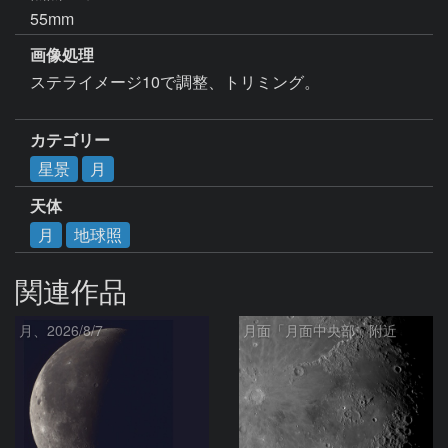
55mm
画像処理
ステライメージ10で調整、トリミング。

カテゴリー
星景
月
天体
月
地球照
関連作品
月、2026/8/7
月面「月面中央部」附近