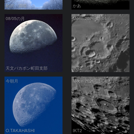
駒沢 満晴
かあ
08/05の月
Moon 2026-08-04
天文バカボン町田支部
IKT2
今朝月
Moon 2026-08-04
O.TAKAHASHI
IKT2