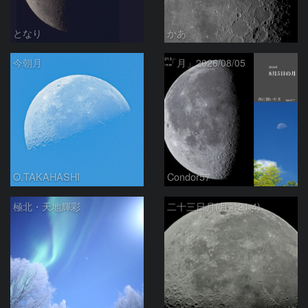
となり
かあ
今朝月
「月」2026/08/05
O.TAKAHASHI
Condor57
極北・天地輝彩
二十三日月(月齢21.4)