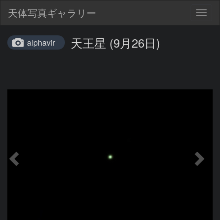
天体写真ギャラリー
Togg
navig
天王星 (9月26日)
alphavir