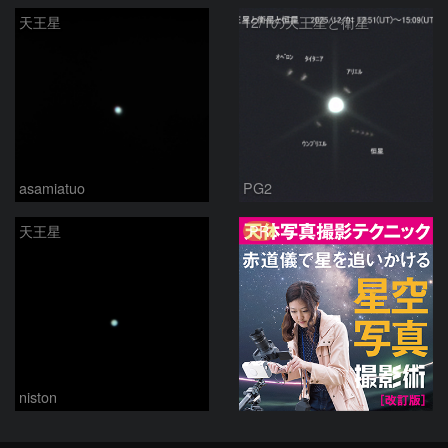
天王星
12/1の天王星と衛星
asamiatuo
PG2
PR
天王星
niston