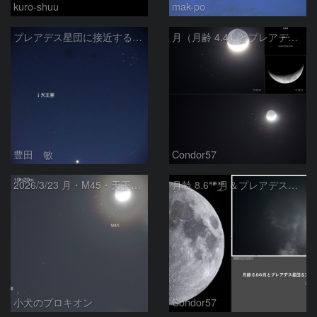
kuro-shuu
mak-po
プレアデス星団に接近する金星と天王星 2026/4/21
月（月齢 4.4）とプレアデス星団の大接近 ＋ 天王星
豊田 敏
Condor57
2026/3/23 月・M45・天王星の接近
月齢 8.6 月＆プレアデス星団＆天王星の接近
小犬のプロキオン
Condor57