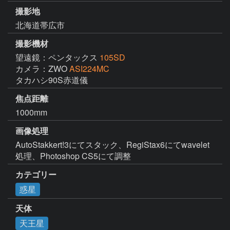
撮影地
北海道帯広市
撮影機材
望遠鏡：ペンタックス
105SD
カメラ：ZWO
ASI224MC
タカハシ90S赤道儀
焦点距離
1000mm
画像処理
AutoStakkert!3にてスタック、RegiStax6にてwavelet
処理、Photoshop CS5にて調整
カテゴリー
惑星
天体
天王星