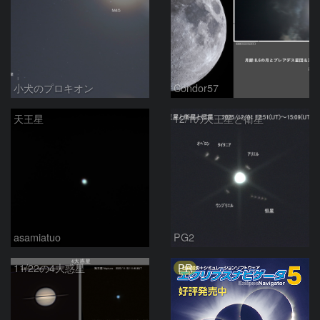
小犬のプロキオン
Condor57
天王星
12/1の天王星と衛星
asamiatuo
PG2
PR
11/22の4大惑星