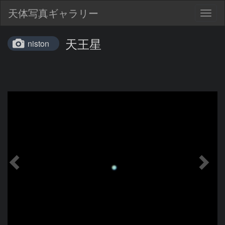
天体写真ギャラリー
Togg
navig
天王星
niston