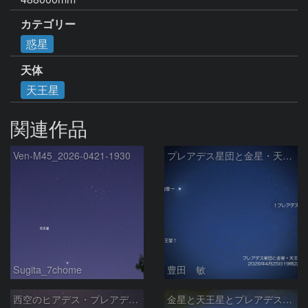
カテゴリー
惑星
天体
天王星
関連作品
Ven-M45_2026-0421-1930
プレアデス星団と金星・天王星の接近 2026/4/25
Sugita_7chome
豊田 敏
西空のヒアデス・プレアデス星団と金星(-3.9等)・天王星(5.8等) (2026/04/21)
金星と天王星とプレアデス星団の接近