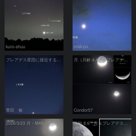
kuro-shuu
mak-po
プレアデス星団に接近する金星と天王星 2026/4/21
月（月齢 4.4）とプレアデス星団の大接近 ＋ 天王星
豊田 敏
Condor57
2026/3/23 月・M45・天王星の接近
月齢 8.6 月＆プレアデス星団＆天王星の接近