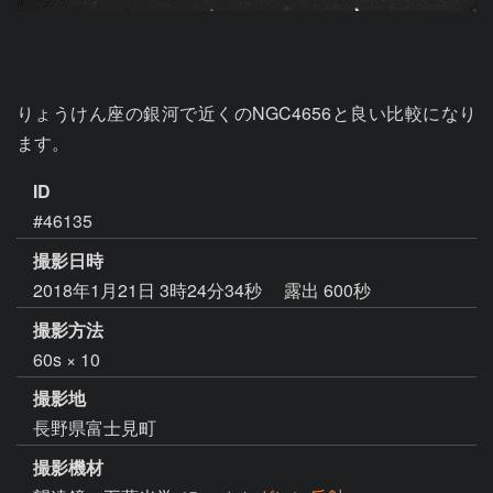
りょうけん座の銀河で近くのNGC4656と良い比較になり
ます。
ID
#46135
撮影日時
2018年1月21日 3時24分34秒
露出 600秒
撮影方法
60s × 10
撮影地
長野県富士見町
撮影機材