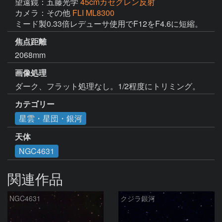
望遠鏡：五藤光学
45cmカセグレン反射
カメラ：その他
FLI ML8300
ミード製0.33倍レデューサ使用でF12をF4.6に短縮。
焦点距離
2068mm
画像処理
ダーク、フラット処理なし。1/2程度にトリミング。
カテゴリー
星雲・星団・銀河
天体
NGC4631
関連作品
NGC4631
クジラ銀河