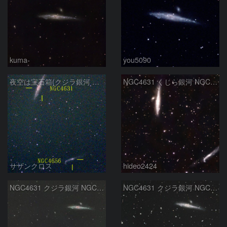
kuma-
you5090
夜空は宝石箱(クジラ銀河 NGC4631) Seestar50
NGC4631 くじら銀河 NGC4656
サザンクロス
hideo2424
NGC4631 クジラ銀河 NGC4656 ホッケースティック銀河
NGC4631 クジラ銀河 NGC4656 りょうけん座