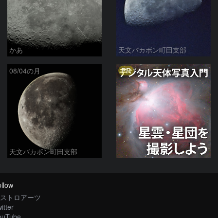
かあ
天文バカボン町田支部
PR
08/04の月
天文バカボン町田支部
llow
ストロアーツ
itter
ouTube