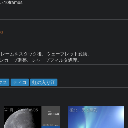
×10frames
Da
1にて10フレームをスタック後、ウェーブレット変換。

トーンカーブ調整、シャープフィルタ処理。
クス
ティコ
虹の入り江
「月」2026/08/05
極北・天地輝彩