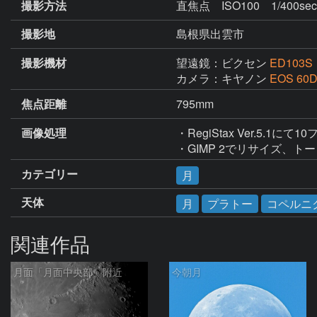
撮影方法
直焦点 ISO100 1/400sec.
撮影地
島根県出雲市
撮影機材
望遠鏡：ビクセン
ED103S
カメラ：キヤノン
EOS 60
焦点距離
795mm
画像処理
・RegiStax Ver.5.
・GIMP 2でリサイズ、
カテゴリー
月
天体
月
プラトー
コペルニ
関連作品
月面「月面中央部」附近
今朝月