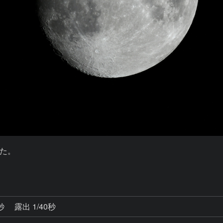
た。

0秒
露出 1/40秒