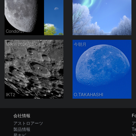
Condor57
駒沢 満晴
Moon 2026-08-04
今朝月
IKT2
O.TAKAHASHI
会社情報
Fo
アストロアーツ
ア
製品情報
Tw
星ナビ
Y