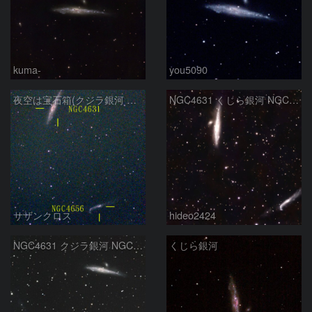
kuma-
you5090
夜空は宝石箱(クジラ銀河 NGC4631) Seestar50
NGC4631 くじら銀河 NGC4656
サザンクロス
hideo2424
NGC4631 クジラ銀河 NGC4656 りょうけん座
くじら銀河