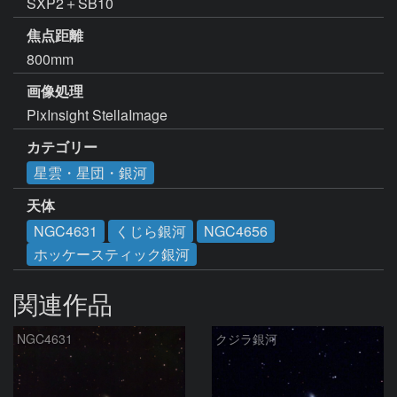
SXP2＋SB10
焦点距離
800mm
画像処理
PixInsight StellaImage 
カテゴリー
星雲・星団・銀河
天体
NGC4631
くじら銀河
NGC4656
ホッケースティック銀河
関連作品
NGC4631
クジラ銀河