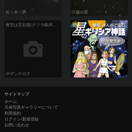
佐々木一男
川越の星
PR
夜空は宝石箱(クジラ銀河 NGC4631) Seestar50
サザンクロス
サイトマップ
ホーム
天体写真ギャラリーについて
利用規約
ログイン/新規登録
お問い合わせ