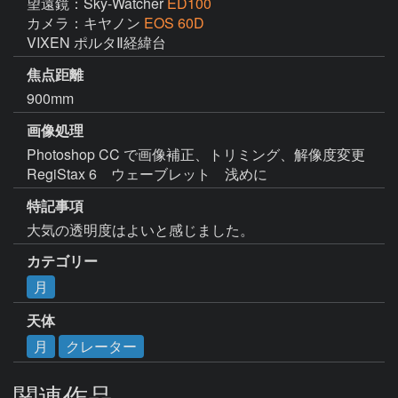
望遠鏡：Sky-Watcher
ED100
カメラ：キヤノン
EOS 60D
VIXEN ポルタⅡ経緯台
焦点距離
900mm
画像処理
Photoshop CC で画像補正、トリミング、解像度変更

RegiStax 6　ウェーブレット　浅めに
特記事項
大気の透明度はよいと感じました。
カテゴリー
月
天体
月
クレーター
関連作品