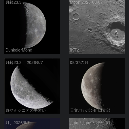
月齢23.3
Moon 2026-08-07
DunkelerMond
IKT2
月齢23.3 2026/8/7
08/07の月
政やんシニアの手習い
天文バカボン町田支部
月、2026/8/7
月面「月面中央部」附近