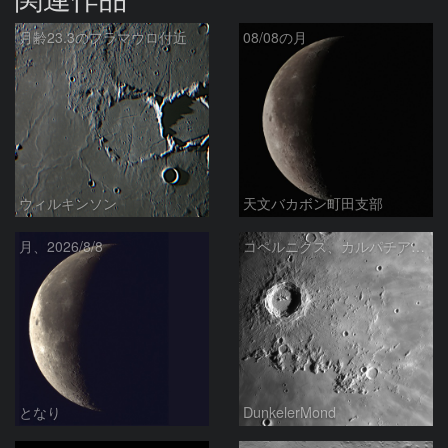
月齢23.3のフラマウロ付近
08/08の月
ウィルキンソン
天文バカボン町田支部
月、2026/8/8
コペルニクス、カルパチア山脈付近
となり
DunkelerMond