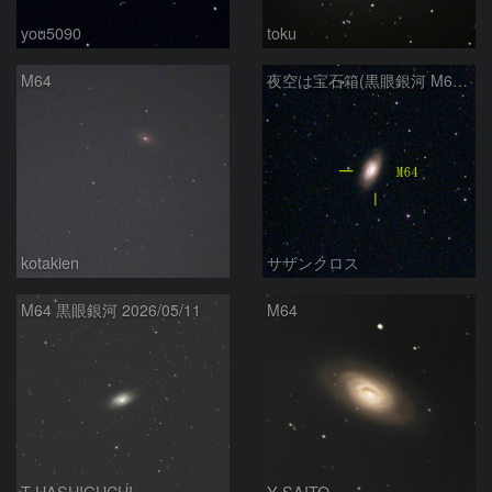
you5090
toku
M64
夜空は宝石箱(黒眼銀河 M64) Seestar50
kotakien
サザンクロス
M64 黒眼銀河 2026/05/11
M64
T-HASHIGUCHI
Y-SAITO