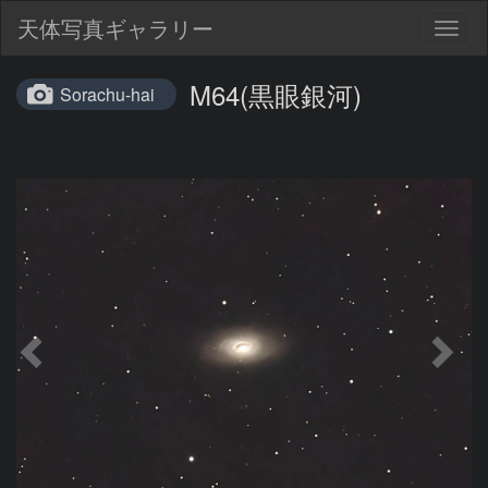
天体写真ギャラリー
Togg
navig
M64(黒眼銀河)
Sorachu-hai