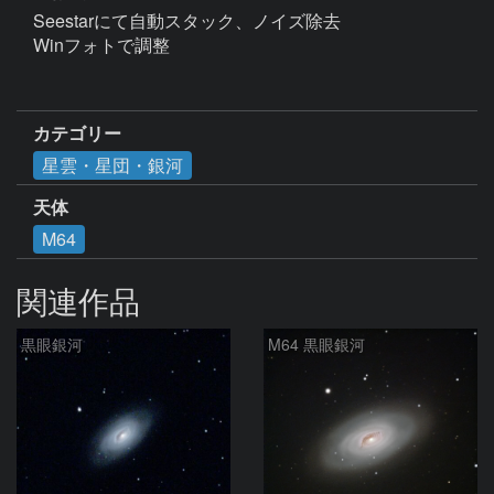
Seestarにて自動スタック、ノイズ除去

Winフォトで調整

カテゴリー
星雲・星団・銀河
天体
M64
関連作品
黒眼銀河
M64 黒眼銀河