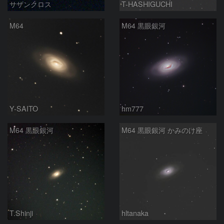
サザンクロス
T-HASHIGUCHI
M64
M64 黒眼銀河
Y-SAITO
hm777
M64 黒眼銀河
M64 黒眼銀河 かみのけ座
T.Shinji
hltanaka