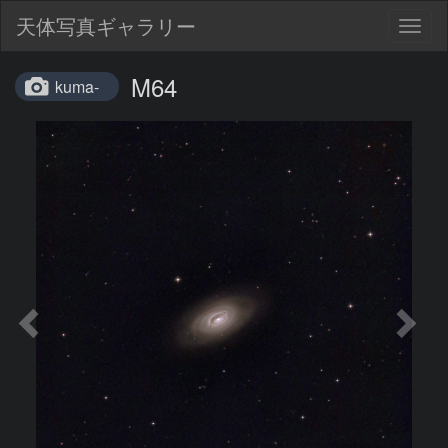
天体写真ギャラリー
Togg
navig
M64
kuma-