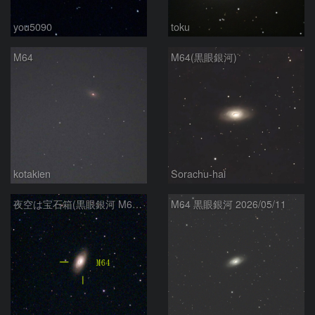
you5090
toku
M64
M64(黒眼銀河)
kotakien
Sorachu-hai
夜空は宝石箱(黒眼銀河 M64) Seestar50
M64 黒眼銀河 2026/05/11