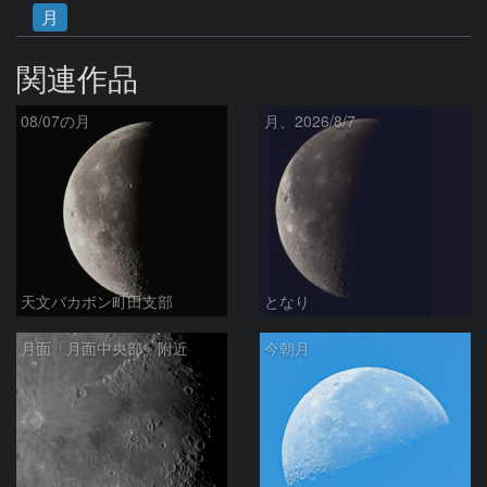
月
関連作品
08/07の月
月、2026/8/7
天文バカボン町田支部
となり
月面「月面中央部」附近
今朝月