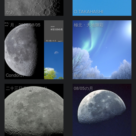
かあ
O.TAKAHASHI
「月」2026/08/05
極北・天地輝彩
Condor57
駒沢 満晴
二十三日月(月齢21.4)
08/05の月