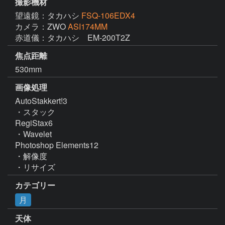
撮影機材
望遠鏡：タカハシ
FSQ-106EDX4
カメラ：ZWO
ASI174MM
赤道儀：タカハシ　EM-200T2Z
焦点距離
530mm
画像処理
AutoStakkert!3

・スタック

RegiStax6

・Wavelet

Photoshop Elements12

・解像度

・リサイズ
カテゴリー
月
天体