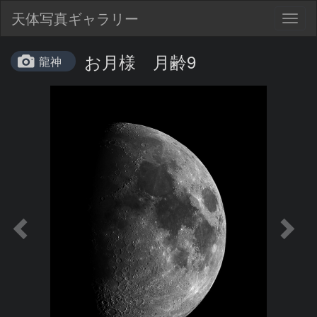
天体写真ギャラリー
Togg
navig
お月様 月齢9
龍神