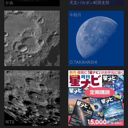
かあ
天文バカボン町田支部
Moon 2026-08-04
今朝月
IKT2
O.TAKAHASHI
PR
Moon 2026-08-04
IKT2