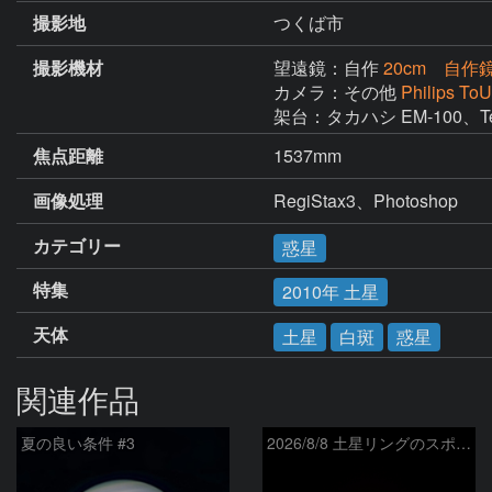
撮影地
つくば市
撮影機材
望遠鏡：自作
20cm 自
カメラ：その他
Philips ToU
架台：タカハシ EM-100、Tel
焦点距離
1537mm
画像処理
RegiStax3、Photoshop
カテゴリー
惑星
特集
2010年 土星
天体
土星
白斑
惑星
関連作品
夏の良い条件 #3
2026/8/8 土星リングのスポーク