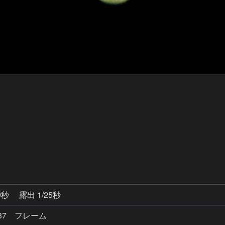
9秒
露出 1/25秒
137 フレーム