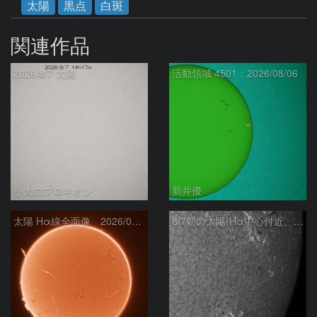
太陽
黒点
白斑
関連作品
2026/8/7 太陽
活動領域 4501：2026/08/06
小犬のプロキオン
新井優
太陽 Hα線全面像 2026/08/07
8/7朝の太陽(Hα中心付近、4498、4502付近)