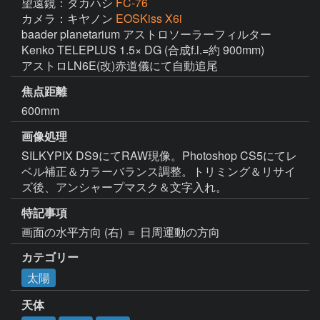
望遠鏡：タカハシ
FC-76
カメラ：キヤノン
EOSKiss X6i
baader planetarium アストロソーラーフィルター

Kenko TELEPLUS 1.5× DG (合成f.l.=約 900mm)

アストロLN6E(改)赤道儀にて自動追尾
焦点距離
600mm
画像処理
SILKYPIX DS9にてRAW現像。Photoshop CS5にてレ
ベル補正＆カラーバランス調整。トリミング＆リサイ
ズ後、アンシャープマスク＆文字入れ。
特記事項
画面の水平方向 (右) ＝ 日周運動の方向
カテゴリー
太陽
天体