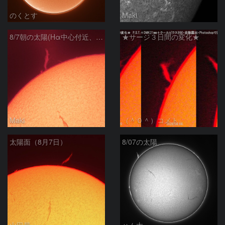
のくとす
Maki
8/7朝の太陽(Hα中心付近、プロミネンス)
★サージ３日間の変化★
Maki
（＾０＾）コメト
太陽面（8月7日）
8/07の太陽
山田昇
ハム太