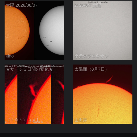
太陽 2026/08/07
2026/8/7 太陽
kino
小犬のプロキオン
★サージ３日間の変化★
太陽面（8月7日）
（＾０＾）コメト
山田昇