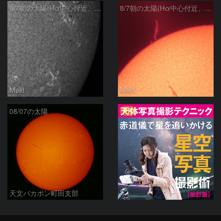
8/7朝の太陽(Hα中心付近、4498、4502付近)
8/7朝の太陽(Hα中心付近、プロミネンス)
Maki
Maki
PR
08/07の太陽
天文バカボン町田支部