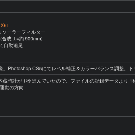
 X6i
 アストロソーラーフィルター

(合成f.l.=約 900mm)

にて自動追尾
RAW現像。Photoshop CS5にてレベル補正＆カラーバラン
蔵時計が 1秒 進んでいたので、ファイルの記録データより 1秒
周運動の方向