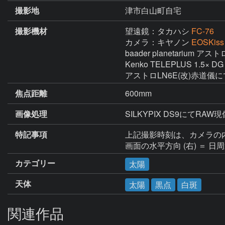
撮影地
津市白山町自宅
撮影機材
望遠鏡：タカハシ
FC-76
カメラ：キヤノン
EOSKiss
baader planetarium
Kenko TELEPLUS 1.5× DG 
アストロLN6E(改)赤道儀
焦点距離
600mm
画像処理
SILKYPIX DS9にて
特記事項
上記撮影時刻は、カメラの内
画面の水平方向 (右) ＝ 日
カテゴリー
太陽
天体
太陽
黒点
白斑
関連作品