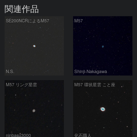
関連作品
SE200NCRによるM57
M57
N.S.
Shinji-Nakagawa
M57 リング星雲
M57 環状星雲 こと座
ninbasu3000
化石職人