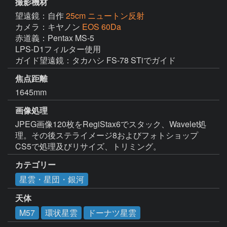
撮影機材
望遠鏡：自作
25cm ニュートン反射
カメラ：キヤノン
EOS 60Da
赤道義：Pentax MS-5

LPS-D1フィルター使用

ガイド望遠鏡：タカハシ FS-78 STiでガイド
焦点距離
1645mm
画像処理
JPEG画像120枚をRegiStax6でスタック、Wavelet処
理。その後ステライメージ8およびフォトショップ
CS5で処理及びリサイズ、トリミング。
カテゴリー
星雲・星団・銀河
天体
M57
環状星雲
ドーナツ星雲