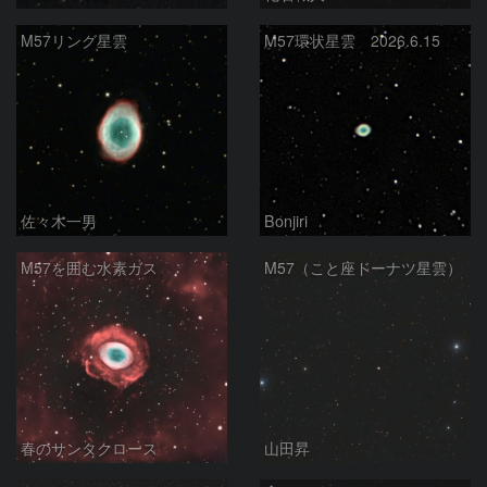
M57リング星雲
M57環状星雲 2026.6.15
佐々木一男
Bonjiri
M57を囲む水素ガス
M57（こと座ドーナツ星雲）
春のサンタクロース
山田昇