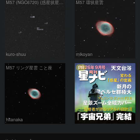
M57 (NGC6720) (惑星状星雲) (2026/05/17)
M57 環状星雲
kuro-shuu
mikoyan
PR
M57 リング星雲 こと座
hltanaka