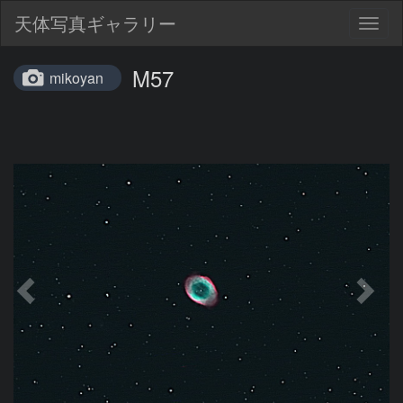
天体写真ギャラリー
Togg
navig
M57
mikoyan