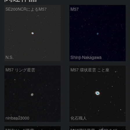
SE200NCRによるM57
M57
N.S.
Shinji-Nakagawa
M57 リング星雲
M57 環状星雲 こと座
ninbasu3000
化石職人