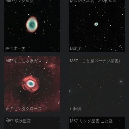
M57リング星雲
M57環状星雲 2026.6.15
佐々木一男
Bonjiri
M57を囲む水素ガス
M57（こと座ドーナツ星雲）
春のサンタクロース
山田昇
M57 環状星雲
M57 リング星雲 こと座