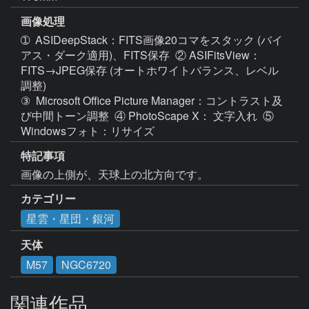
画像処理
➀  ASIDeepStack：FITS画像20コマをスタック (バイ
アス・ダーク適用)、FITS保存  ② ASIFitsView：
FITS→JPEG保存 (オートホワイトバランス、レベル
調整)    

③  Microsoft Office Picture Manager：コントラスト及
び中間トーン調整  ④ PhotoScape X： 文字入れ  ⑤ 
特記事項
画像の上側が、天球上の北方向です。
カテゴリー
星雲・星団・銀河
天体
M57
NGC6720
関連作品