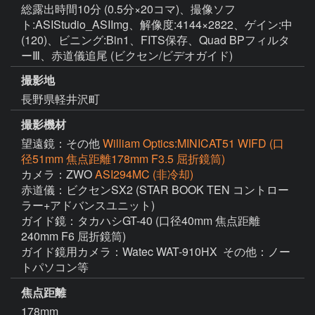
総露出時間10分 (0.5分×20コマ)、撮像ソフ
ト:ASIStudio_ASIImg、解像度:4144×2822、ゲイン:中
(120)、ビニング:Bin1、FITS保存、Quad BPフィルタ
ーⅢ、赤道儀追尾 (ビクセン/ビデオガイド)
撮影地
長野県軽井沢町
撮影機材
望遠鏡：その他
William Optics:MINICAT51 WIFD (口
径51mm 焦点距離178mm F3.5 屈折鏡筒)
カメラ：ZWO
ASI294MC (非冷却)
赤道儀：ビクセンSX2 (STAR BOOK TEN コントロー
ラー+アドバンスユニット)

ガイド鏡：タカハシGT-40 (口径40mm 焦点距離
240mm F6 屈折鏡筒)

ガイド鏡用カメラ：Watec WAT-910HX  その他：ノー
焦点距離
178mm