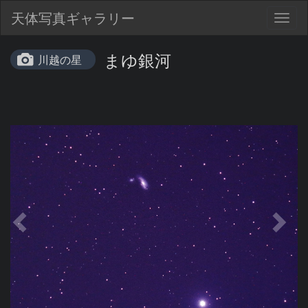
天体写真ギャラリー
Togg
navig
まゆ銀河
川越の星