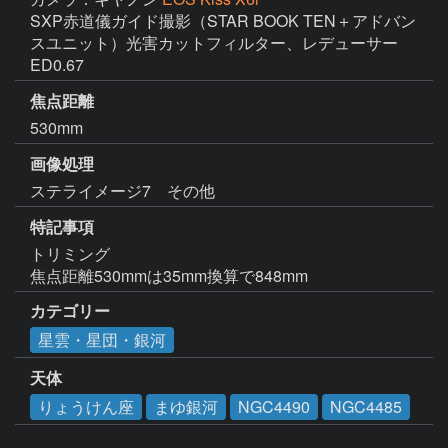
SXP赤道儀ガイド撮影（STAR BOOK TEN＋アドバン
スユニット）光害カットフィルター、レデューサー
ED0.67
焦点距離
530mm
画像処理
ステライメージ7　その他
特記事項
トリミング

焦点距離530mmは35mm換算で848mm
カテゴリー
星雲・星団・銀河
天体
りょうけん座
まゆ銀河
NGC4490
NGC4485