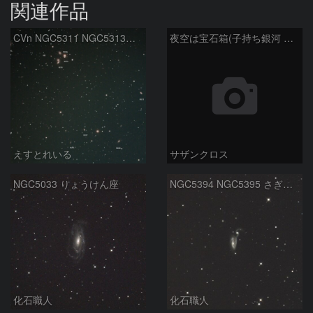
関連作品
CVn NGC5311 NGC5313付近
夜空は宝石箱(子持ち銀河 M51) Seestar50
えすとれいる
サザンクロス
NGC5033 りょうけん座
NGC5394 NGC5395 さぎ銀河 りょうけん座
化石職人
化石職人