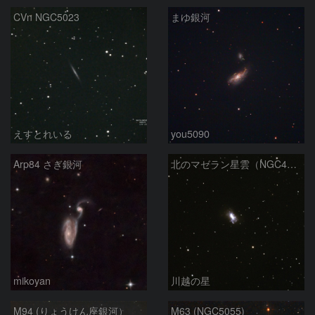
CVn NGC5023
まゆ銀河
えすとれいる
you5090
Arp84 さぎ銀河
北のマゼラン星雲（NGC4440)
mikoyan
川越の星
M94 (りょうけん座銀河）
M63 (NGC5055)