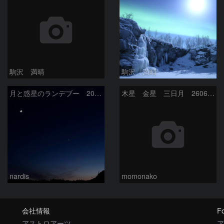
駒沢 満晴
駒沢 満晴
月と惑星のランデブー 2026/06/19
木星 金星 三日月 260618
nardis
momonako
会社情報
Fo
アストロアーツ
ア