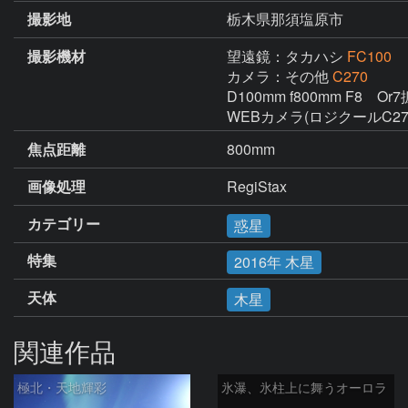
撮影地
栃木県那須塩原市
撮影機材
望遠鏡：タカハシ
FC100
カメラ：その他
C270
D100mm f800mm F8　Or
WEBカメラ(ロジクールC27
焦点距離
800mm
画像処理
RegiStax
カテゴリー
惑星
特集
2016年 木星
天体
木星
関連作品
極北・天地輝彩
氷瀑、氷柱上に舞うオーロラ