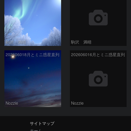
駒沢 満晴
駒沢 満晴
202606018月とミニ惑星直列
202606016月とミニ惑星直列
Nozzie
Nozzie
サイトマップ
ホーム