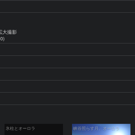
7拡大撮影

0)
氷柱とオーロラ
峡谷照らす月、オーロラ