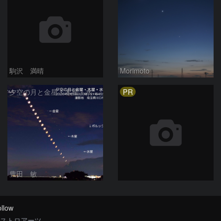
駒沢 満晴
Morimoto
PR
夕空の月と金星・木星・水星の接近 2026/6/18
豊田 敏
llow
ストロアーツ