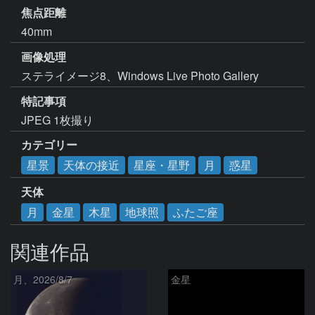
焦点距離
40mm
画像処理
ステライメージ8、Windows Live Photo Gallery
特記事項
JPEG 1枚撮り
カテゴリー
星景
天体の接近
星座・星野
月
惑星
天体
月
金星
木星
地球照
ふたご座
関連作品
月、2026/8/7
金星