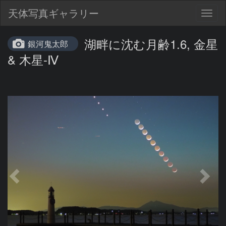
天体写真ギャラリー
Togg
navig
湖畔に沈む月齢1.6, 金星
銀河鬼太郎
& 木星-Ⅳ