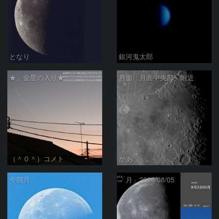
となり
銀河鬼太郎
★」金星の入り★
月面「月面中央部」附近
（＾０＾）コメト
かあ
今朝月
「月」2026/08/05