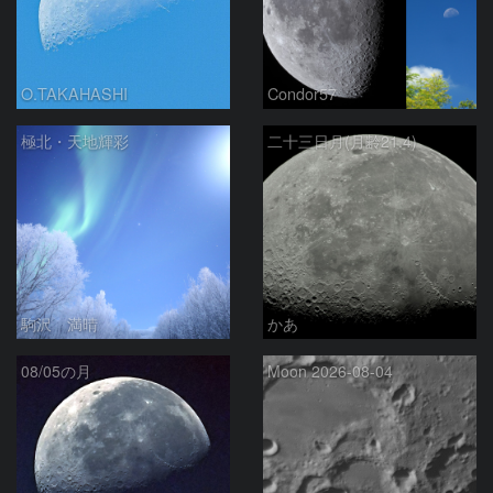
O.TAKAHASHI
Condor57
極北・天地輝彩
二十三日月(月齢21.4)
駒沢 満晴
かあ
08/05の月
Moon 2026-08-04