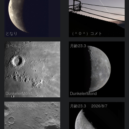
となり
（＾０＾）コメト
コペルニクス、カルパチア山脈付近
月齢23.3
DunkelerMond
DunkelerMond
Moon 2026-08-07
月齢23.3 2026/8/7