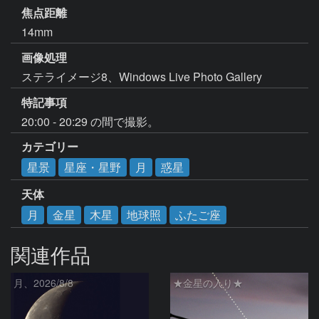
焦点距離
14mm
画像処理
ステライメージ8、Windows Live Photo Gallery
特記事項
20:00 - 20:29 の間で撮影。
カテゴリー
星景
星座・星野
月
惑星
天体
月
金星
木星
地球照
ふたご座
関連作品
月、2026/8/8
★金星の入り★