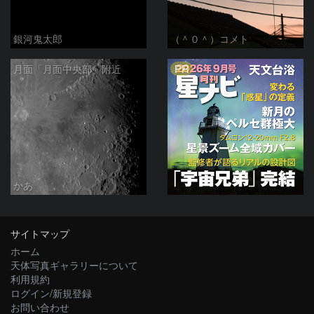
銀河鬼太郎
（＾０＾）コメト
PR
月面「月面中央部」附近
かあ
サイトマップ
ホーム
天体写真ギャラリーについて
利用規約
ログイン/新規登録
お問い合わせ