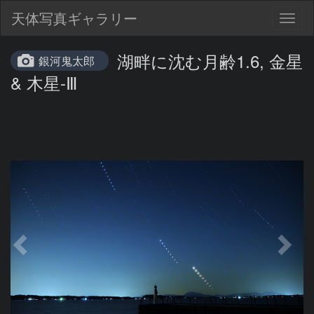
天体写真ギャラリー
Togg
navig
湖畔に沈む月齢1.6, 金星
銀河鬼太郎
& 木星-Ⅲ