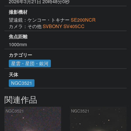
2026年3月21日 20時48分0秒
撮影機材
望遠鏡：ケンコー・トキナー
SE200NCR
カメラ：その他
SVBONY SV405CC
焦点距離
1000mm
カテゴリー
星雲・星団・銀河
天体
NGC3521
関連作品
NGC3521
NGC3521