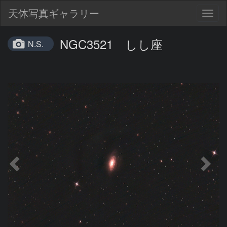
天体写真ギャラリー
Togg
navig
NGC3521 しし座
N.S.