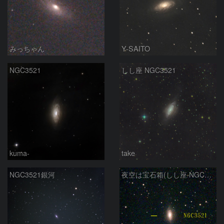
みっちゃん
Y-SAITO
NGC3521
しし座 NGC3521
kuma-
take
NGC3521銀河
夜空は宝石箱(しし座 NGC3521) Seestar50