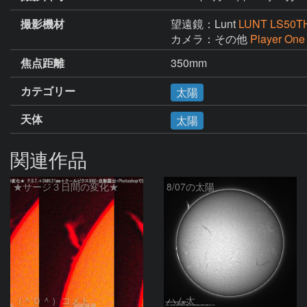
撮影機材
望遠鏡：Lunt
LUNT LS50TH
カメラ：その他
Player One
焦点距離
350mm
カテゴリー
太陽
天体
太陽
関連作品
★サージ３日間の変化★
8/07の太陽
（＾０＾）コメト
ハム太