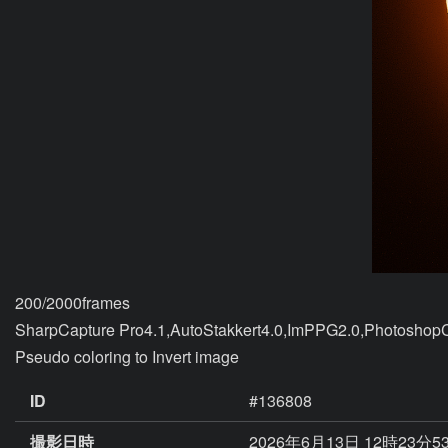
200/2000frames

SharpCapture Pro4.1,AutoStakkert4.0,ImPPG2.0,Photoshop
ID
#136808
撮影日時
2026年6月13日 12時23分5