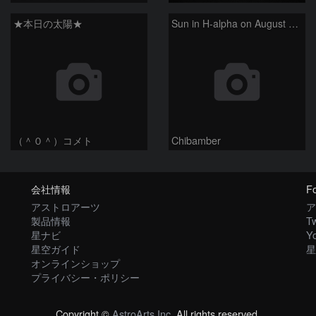
★本日の太陽★
Sun in H-alpha on August 6, 2026
（＾０＾）コメト
Chibamber
会社情報
Fo
アストロアーツ
ア
製品情報
Tw
星ナビ
Y
星空ガイド
星
オンラインショップ
プライバシー・ポリシー
Copyright ©
AstroArts Inc
. All rights reserved.