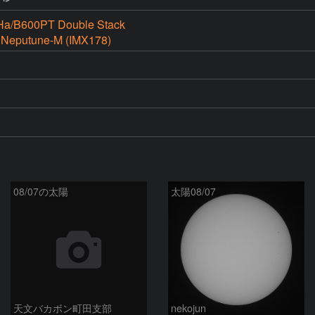
a/B600PT Double Stack
 Neputune-M (IMX178)
08/07の太陽
太陽08/07
天文バカボン町田支部
nekojun