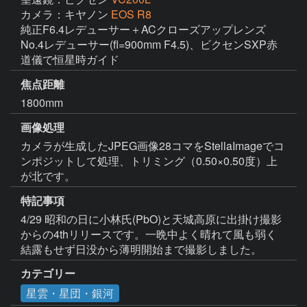
カメラ：キヤノン
EOS R8
純正F6.4レデューサー＋ACクローズアップレンズ 
No.4レデューサー(fl=900mm F4.5)、ビクセンSXP赤
道儀で恒星時ガイド
焦点距離
1800mm
画像処理
カメラが生成したJPEG画像28コマをStellaImageでコ
ンポジットして処理、トリミング（0.50×0.50度）上
が北です。
特記事項
4/29 昭和の日に小林氏(PbO)と天城高原に出掛け撮影
からの4thリリースです。一晩中よく晴れて風も弱く
結露もせず日没から薄明開始まで撮影しました。
カテゴリー
星雲・星団・銀河