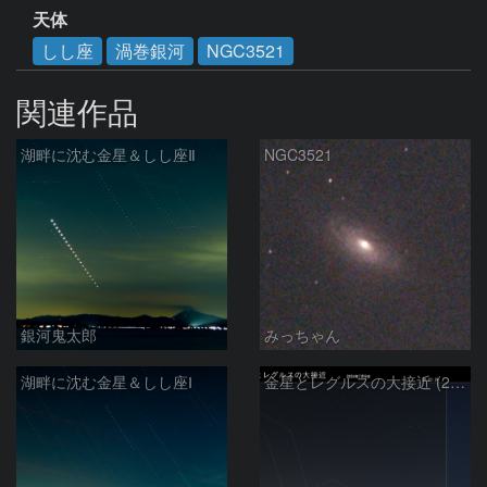
天体
しし座
渦巻銀河
NGC3521
関連作品
湖畔に沈む金星＆しし座Ⅱ
NGC3521
銀河鬼太郎
みっちゃん
湖畔に沈む金星＆しし座Ⅰ
金星とレグルスの大接近 (2026/07/09)