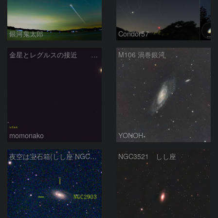
銀河鬼太郎
Condor57
金星とレグルスの接近 260709
M106 渦巻銀河
momonako
YONOH
夜空は宝石箱(しし座 NGC2903) Seestar50
NGC3521 しし座