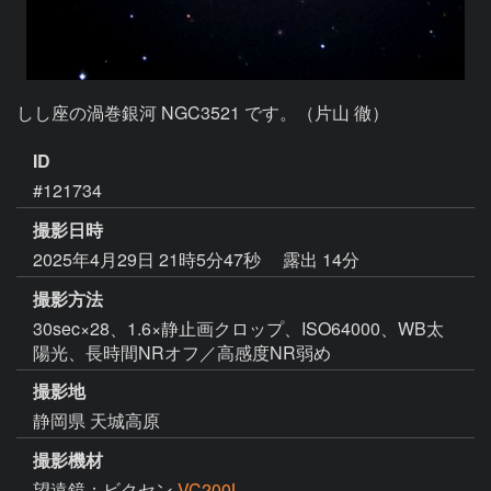
しし座の渦巻銀河 NGC3521 です。（片山 徹）
ID
#121734
撮影日時
2025年4月29日 21時5分47秒
露出 14分
撮影方法
30sec×28、1.6×静止画クロップ、ISO64000、WB太
陽光、長時間NRオフ／高感度NR弱め
撮影地
静岡県 天城高原
撮影機材
望遠鏡：ビクセン
VC200L