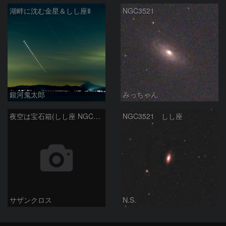
湖畔に沈む金星＆しし座Ⅱ
NGC3521
銀河鬼太郎
みっちゃん
夜空は宝石箱(しし座 NGC2903) Seestar50
NGC3521 しし座
サザンクロス
N.S.