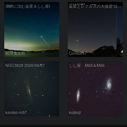
湖畔に沈む金星＆しし座Ⅰ
金星とレグルスの大接近 (2026/07/09)
銀河鬼太郎
Condor57
NGC3628 2026/06/07
しし座 M65＆M66
karako-m57
kojikoji