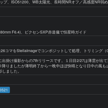
画クロップ、ISO51200、WB太陽光、長時間NRオフ／高感度NR弱め
1280mm F6.4)、ビクセンSXP赤道儀で恒星時ガイド
6コマをStellaImageでコンポジットして処理、トリミング（0.
田に出掛け撮影からの7thリリースです。１日目2/27は薄雲
ラパラ降りましたが薄明終了から一晩中ほぼ快晴となり日中の風
影しました。
3521