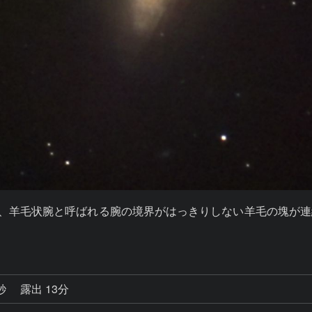
河で、羊毛状腕と呼ばれる腕の境界がはっきりしない羊毛の塊
4秒
露出 13分