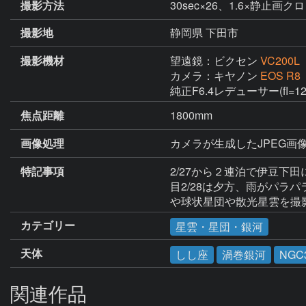
撮影方法
30sec×26、1.6×静止
撮影地
静岡県 下田市
撮影機材
望遠鏡：ビクセン
VC200L
カメラ：キヤノン
EOS R8
純正F6.4レデューサー(fl=
焦点距離
1800mm
画像処理
カメラが生成したJPEG画像2
特記事項
2/27から２連泊で伊豆下
目2/28は夕方、雨がパ
や球状星団や散光星雲を撮
カテゴリー
星雲・星団・銀河
天体
しし座
渦巻銀河
NGC
関連作品