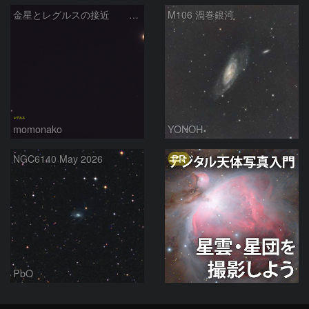
金星とレグルスの接近 260709
M106 渦巻銀河
momonako
YONOH
PR
NGC6140 May 2026
PbO