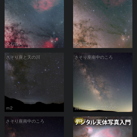
化石職人
化石職人
さそり座と天の川
さそり座南中のころ
ｍ2
宮川祐一「福井星の会」
PR
さそり座南中のころ