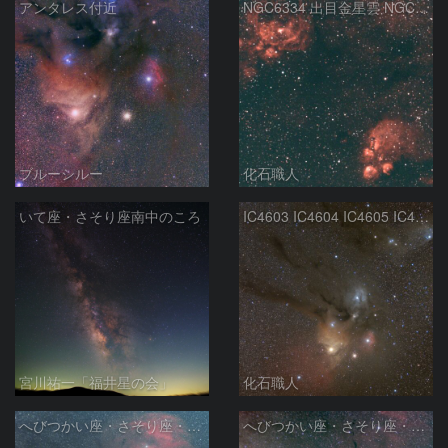
アンタレス付近
NGC6334 出目金星雲 NGC6357 彼岸花星雲 さそり座
ブルーシルー
化石職人
いて座・さそり座南中のころ
IC4603 IC4604 IC4605 IC4606 Sh2-9 IC4592 カラフルタウン 青い馬頭星雲 さそり座
宮川祐一「福井星の会」
化石職人
へびつかい座・さそり座・いて座と天の川
へびつかい座・さそり座・いて座と天の川