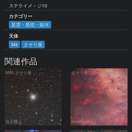
ステライメ－ジ10
カテゴリー
星雲・星団・銀河
天体
M4
さそり座
関連作品
M80 さそり座
さそり座の尾付近の空域 260718
化石職人
momonako