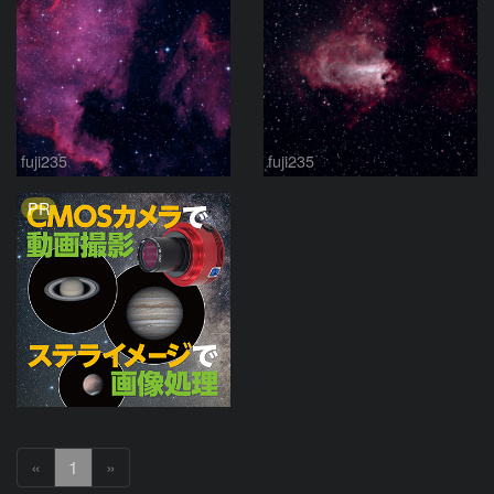
fuji235
fuji235
PR
«
1
»