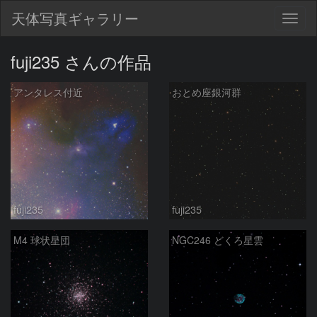
天体写真ギャラリー
Togg
navig
fuji235 さんの作品
アンタレス付近
おとめ座銀河群
fuji235
fuji235
M4 球状星団
NGC246 どくろ星雲