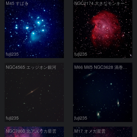
M45 すばる
NGC2174 大きなモンキーの横顔
fuji235
fuji235
NGC4565 エッジオン銀河
M66 M65 NGC3628 渦巻銀河
fuji235
fuji235
NGC7000 北アメリカ星雲
M17 オメガ星雲