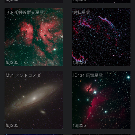
サドル付近散光星雲.
網状星雲
fuji235
fuji235
M31 アンドロメダ
IC434 馬頭星雲
fuji235
fuji235