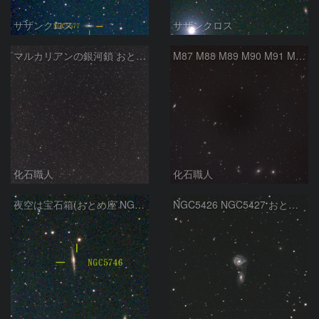
サザンクロス
サザンクロス
マルカリアンの銀河鎖 おとめ座・ かみのけ座の銀河
M87 M88 M89 M90 M91 M100 マルカリアンの銀河鎖 おとめ座 かみのけ座
化石職人
化石職人
夜空は宝石箱(おとめ座 NGC5746) Seestar50
NGC5426 NGC5427 おとめ座