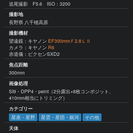
追尾撮影 F5.6 ISO：3200
撮影地
長野県 八千穂高原
撮影機材
望遠鏡：キヤノン
EF300mmＦ2.8ＬⅡ
カメラ：キヤノン
R6
赤道儀：ビクセンSXD2
焦点距離
300mm
画像処理
SI9・DPP4・peint（2分露出×8枚コンポジット、
410mm相当にトリミング）
カテゴリー
星座・星野
星雲・星団・銀河
その他
天体