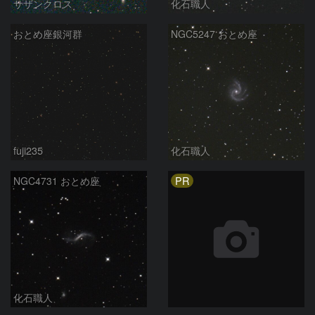
サザンクロス
化石職人
おとめ座銀河群
NGC5247 おとめ座
fuji235
化石職人
PR
NGC4731 おとめ座
化石職人