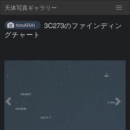
天体写真ギャラリー
Togg
navig
3C273のファインディン
hiroARAI
グチャート