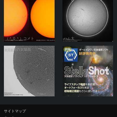
（＾０＾）コメト
ハム太
PR
8月8日の太陽面
ta-o
サイトマップ