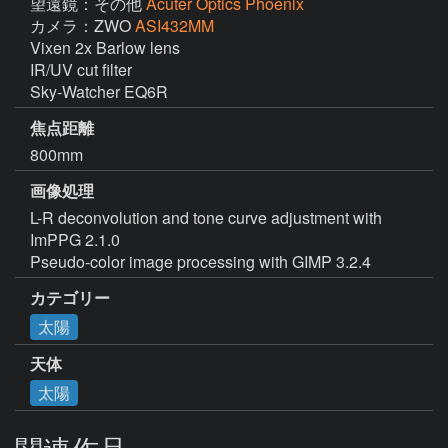
望遠鏡：その他
Acuter Optics Phoenix
カメラ：ZWO
ASI432MM
Vixen 2x Barlow lens

IR/UV cut filter

Sky-Watcher EQ6R
焦点距離
800mm
画像処理
L-R deconvolution and tone curve adjustment with 
ImPPG 2.1.0

Pseudo-color image processing with GIMP 3.2.4
カテゴリー
太陽
天体
太陽