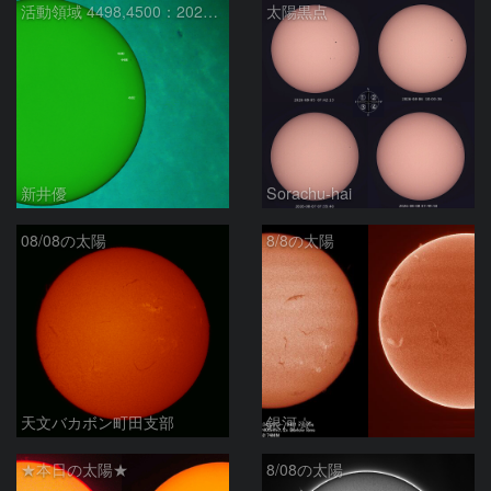
活動領域 4498,4500：2026/08/08
太陽黒点
新井優
Sorachu-hai
08/08の太陽
8/8の太陽
天文バカボン町田支部
銀河☆
★本日の太陽★
8/08の太陽