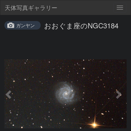
天体写真ギャラリー
Togg
navig
おおぐま座のNGC3184
ガンヤン