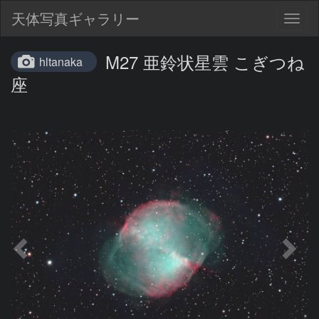
天体写真ギャラリー
Togg
navig
M27 亜鈴状星雲 こぎつね
hltanaka
座