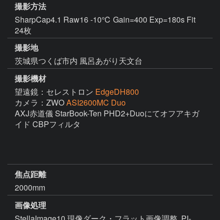
撮影方法
SharpCap4.1 Raw16 -10℃ Gain=400 Exp=180s Fit
24枚
撮影地
茨城県つくば市内 風呂あがり天文台
撮影機材
望遠鏡：セレストロン
EdgeDH800
カメラ：ZWO
ASI2600MC Duo
AXJ赤道儀 StarBook-Ten PHD2+Duoにてオフアキガ
イド CBPフィルタ

焦点距離
2000mm
画像処理
StellaImage10 現像ダーク・フラット画像調整  PI-