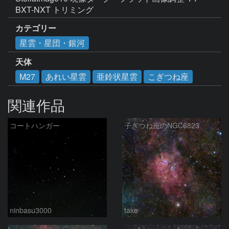
BXT-NXT トリミング
カテゴリー
星雲・星団・銀河
天体
M27
あれい星雲
亜鈴状星雲
こぎつね座
関連作品
コートハンガー
子ぎつね座のNGC6823
ninbasu3000
take