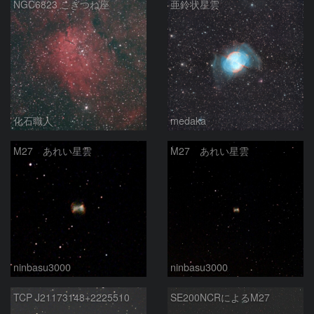
NGC6823 こぎつね座
亜鈴状星雲
化石職人
medaka
M27 あれい星雲
M27 あれい星雲
ninbasu3000
ninbasu3000
TCP J21173148+2225510
SE200NCRによるM27