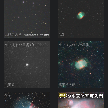
北極老人星
N.S.
M27 あれい星雲 (Dumbbel Nebura/Apple Core Nebula)
M27（あれい状星雲）
武田敬一
高田浩太郎
PR
M27