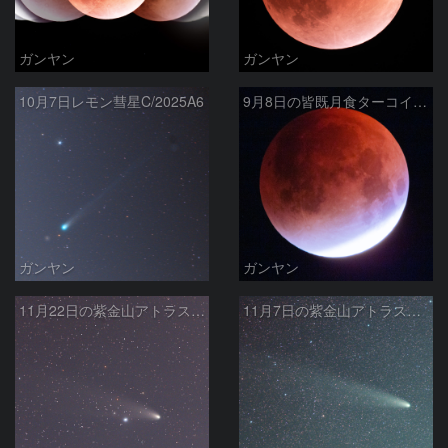
ガンヤン
ガンヤン
10月7日レモン彗星C/2025A6
9月8日の皆既月食ターコイズフリンジ？
ガンヤン
ガンヤン
11月22日の紫金山アトラス彗星
11月7日の紫金山アトラス彗星その2