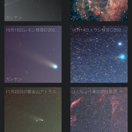
ガンヤン
ガンヤン
10月15日レモン彗星C/2025A6
10月14日スワン彗星C/2025R2
ガンヤン
ガンヤン
11月22日の紫金山アトラス彗星その2
はくちょう座の網状星雲