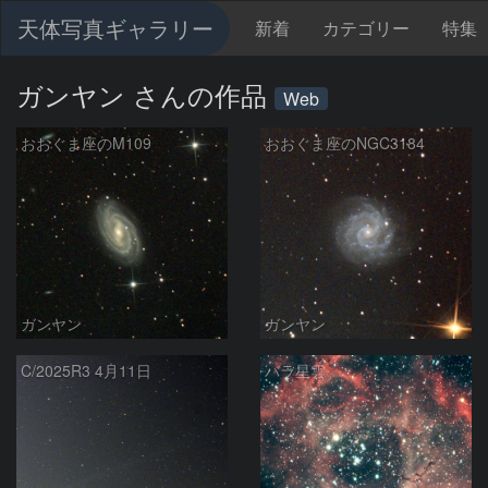
天体写真ギャラリー
新着
カテゴリー
特集
ガンヤン さんの作品
Web
おおぐま座のM109
おおぐま座のNGC3184
ガンヤン
ガンヤン
C/2025R3 4月11日
バラ星雲