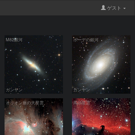
ゲスト
M82銀河
ボーデの銀河
ガンヤン
ガンヤン
オリオン座の大星雲
馬頭星雲