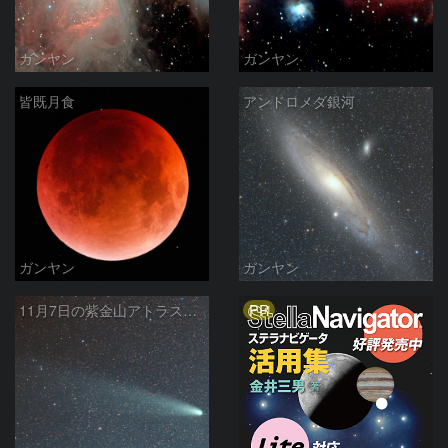
ガンヤン
ガンヤン
皆既月食
アンドロメダ銀河
ガンヤン
ガンヤン
PR
11月7日の紫金山アトラス彗星