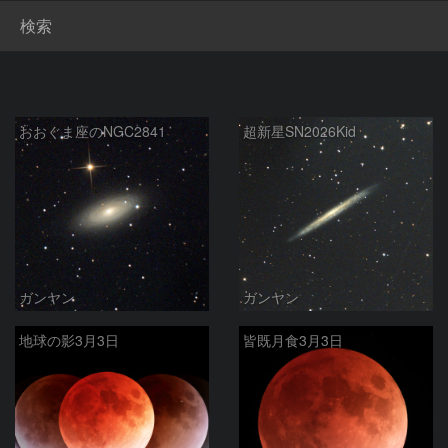
検索
おおぐま座のNGC2841
超新星SN2026Kid
ガンヤン
ガンヤン
地球の影3月3日
皆既月食3月3日