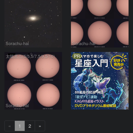
Sorachu-hai
Sorachu-hai
PR
太陽黒点(5/5,5/7,5/9,5/10)
Sorachu-hai
次
«
1
2
»
へ