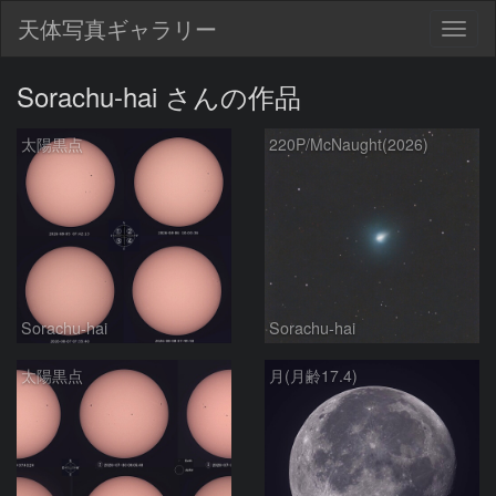
天体写真ギャラリー
Togg
navig
Sorachu-hai さんの作品
太陽黒点
220P/McNaught(2026)
Sorachu-hai
Sorachu-hai
太陽黒点
月(月齢17.4)