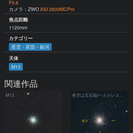
F5.6
カメラ：ZWO
ASI 2600MCPro
焦点距離
1120mm
カテゴリー
星雲・星団・銀河
天体
M13
関連作品
M13
夜空は宝石箱(ヘルクレス座 M13) Seestar50