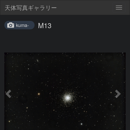
天体写真ギャラリー
Togg
navig
M13
kuma-