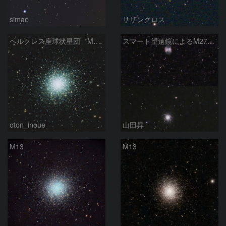
simao
サザンクロス
ヘルクレス座球状星団 M１３（RGB合成）
スマート望遠鏡によるM27とM13
oton_inoue
山田昇
M13
M13