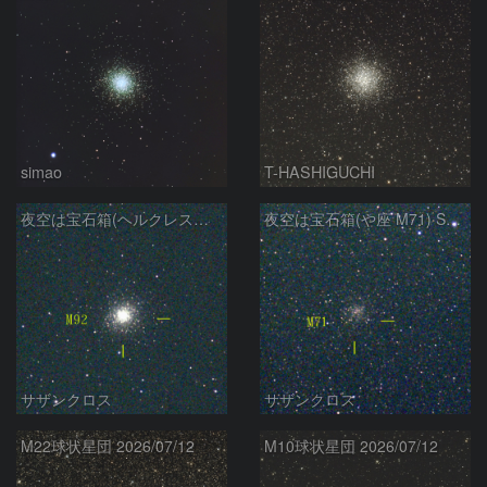
simao
T-HASHIGUCHI
夜空は宝石箱(ヘルクレス座 M92) Seestar50
夜空は宝石箱(や座 M71) Seestar50
サザンクロス
サザンクロス
M22球状星団 2026/07/12
M10球状星団 2026/07/12