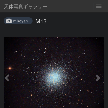
天体写真ギャラリー
Togg
navig
M13
mikoyan