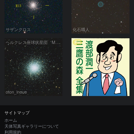
サザンクロス
化石職人
PR
ヘルクレス座球状星団 M１３（RGB合成）
oton_inoue
サイトマップ
ホーム
天体写真ギャラリーについて
利用規約