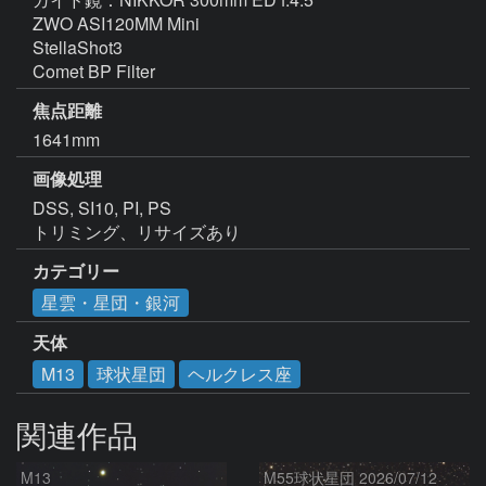
ZWO ASI120MM Mini 

StellaShot3

Comet BP Filter
焦点距離
1641mm
画像処理
DSS, SI10, PI, PS

トリミング、リサイズあり
カテゴリー
星雲・星団・銀河
天体
M13
球状星団
ヘルクレス座
関連作品
M13
M55球状星団 2026/07/12