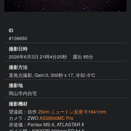
ID
#136650
撮影日時
2026年6月3日 21時4分20秒
露出 85分
撮影方法
直焦点撮影, Gain:0, 300秒 x 17, 冷却:-5℃
撮影地
岡山市内自宅
撮影機材
望遠鏡：自作
25cm ニュートン反射 fl:1641mm
カメラ：ZWO
ASI2600MC Pro
赤道儀：Pentax MS-5, ATLASTAR Ⅱ

ガイド鏡：NIKKOR 300mm ED f:4.5
