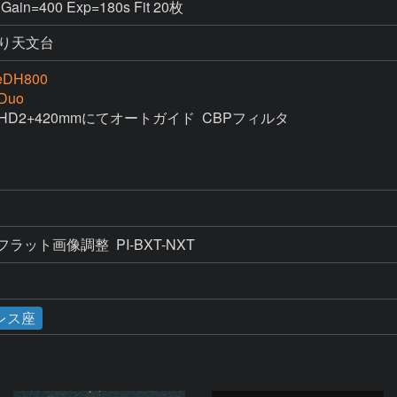
Gain=400 Exp=180s Fit 20枚
り天文台
eDH800
Duo
n  PHD2+420mmにてオートガイド  CBPフィルタ

・フラット画像調整  PI-BXT-NXT 
レス座