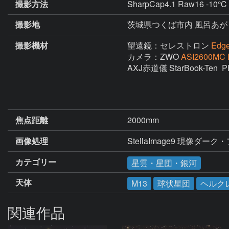
撮影方法
SharpCap4.1 Raw16 -10℃ 
撮影地
茨城県つくば市内 風呂あが
撮影機材
望遠鏡：セレストロン
Edg
カメラ：ZWO
ASI2600MC 
AXJ赤道儀 StarBook-Te
焦点距離
2000mm
画像処理
StellaImage9 現像ダーク
カテゴリー
星雲・星団・銀河
天体
M13
球状星団
ヘルク
関連作品