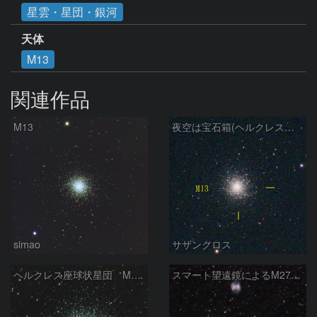
星雲・星団・銀河
天体
M13
関連作品
M13
夜空は宝石箱(ヘルクレス座 M13) Seestar50
simao
サザンクロス
ヘルクレス座球状星団 M１３（RGB合成）
スマート望遠鏡によるM27とM13