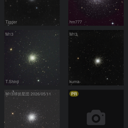
Tigger
hm777
M13
M13
T.Shinji
kuma-
PR
M13球状星団 2026/05/11