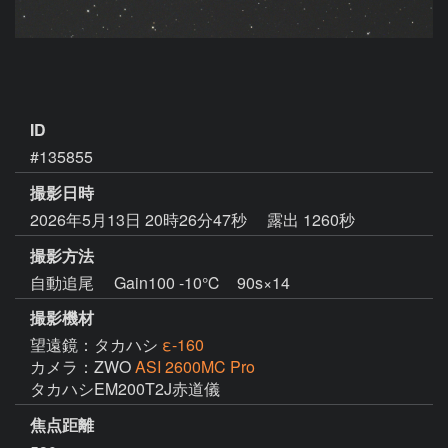
ID
#135855
撮影日時
2026年5月13日 20時26分47秒
露出 1260秒
撮影方法
自動追尾 Gain100 -10℃ 90s×14
撮影機材
望遠鏡：タカハシ
ε-160
カメラ：ZWO
ASI 2600MC Pro
焦点距離