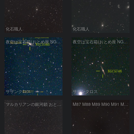
化石職人
化石職人
夜空は宝石箱(おとめ座 NGC5566) Seestar50
夜空は宝石箱(おとめ座 NGC5746) Seestar50
サザンクロス
サザンクロス
マルカリアンの銀河鎖 おとめ座・ かみのけ座の銀河
M87 M88 M89 M90 M91 M100 マルカリアンの銀河鎖 おとめ座 かみのけ座