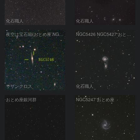
化石職人
化石職人
夜空は宝石箱(おとめ座 NGC5746) Seestar50
NGC5426 NGC5427 おとめ座
サザンクロス
化石職人
おとめ座銀河群
NGC5247 おとめ座