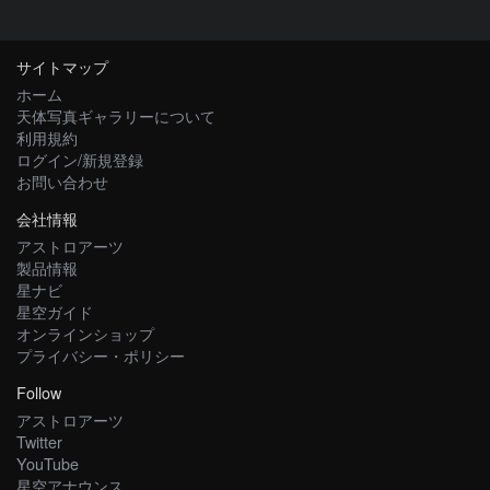
サイトマップ
ホーム
天体写真ギャラリーについて
利用規約
ログイン/新規登録
お問い合わせ
会社情報
アストロアーツ
製品情報
星ナビ
星空ガイド
オンラインショップ
プライバシー・ポリシー
Follow
アストロアーツ
Twitter
YouTube
星空アナウンス