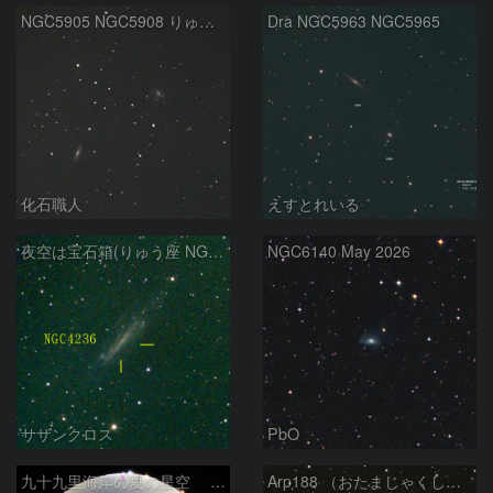
NGC5905 NGC5908 りゅう座
Dra NGC5963 NGC5965
化石職人
えすとれいる
夜空は宝石箱(りゅう座 NGC4236) Seestar50
NGC6140 May 2026
サザンクロス
PbO
九十九里海岸の夏の星空 260518
Arp188 （おたまじゃくし銀河 りゅう座）