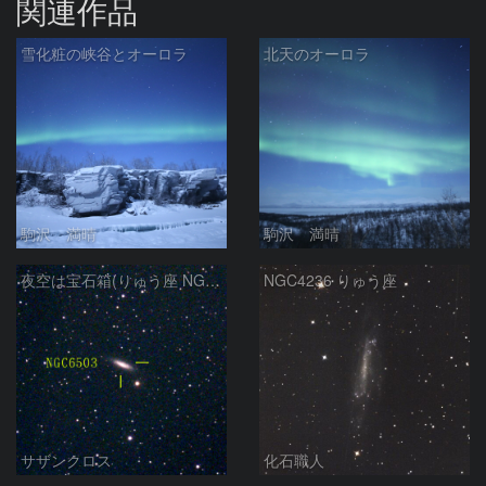
関連作品
雪化粧の峡谷とオーロラ
北天のオーロラ
駒沢 満晴
駒沢 満晴
夜空は宝石箱(りゅう座 NGC6503) Seestar50
NGC4236 りゅう座
サザンクロス
化石職人