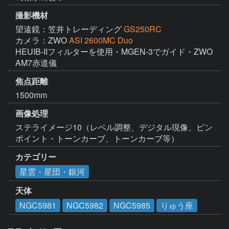
撮影機材
望遠鏡：笠井トレーディング
GS250RC
カメラ：ZWO
ASI 2600MC Duo
HEUIB-IIフィルターを使用・MGEN-3でガイド・ZWO 
AM7赤道儀
焦点距離
1500mm
画像処理
ステライメージ10（レベル調整、デジタル現像、ピン
ポイント・トーンカーブ、トーンカーブ等）
カテゴリー
星雲・星団・銀河
天体
NGC5981
NGC5982
NGC5985
りゅう座