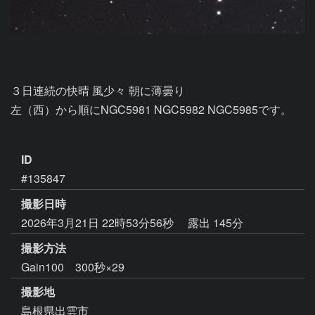
３日連続の快晴 風少々 朝に薄曇り

左（西）から順にNGC5981 NGC5982 NGC5985です。

ID
#135847
撮影日時
2026年3月21日 22時53分56秒
露出 145分
撮影方法
Gain100 300秒×29
撮影地
島根県出雲市