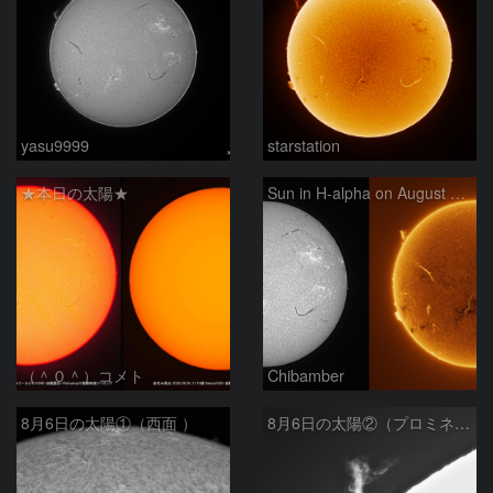
yasu9999
starstation
★本日の太陽★
Sun in H-alpha on August 6, 2026
（＾０＾）コメト
Chibamber
8月6日の太陽①（西面 ）
8月6日の太陽②（プロミネン北東縁 ）