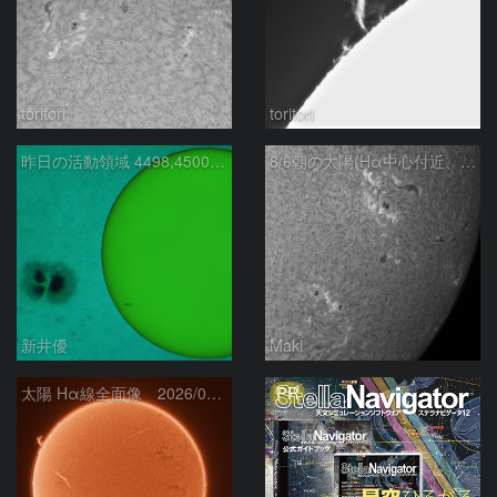
toritori
toritori
昨日の活動領域 4498,4500：2026/08/05
8/6朝の太陽(Hα中心付近、4498、4502付近)
新井優
Maki
PR
太陽 Hα線全面像 2026/08/06