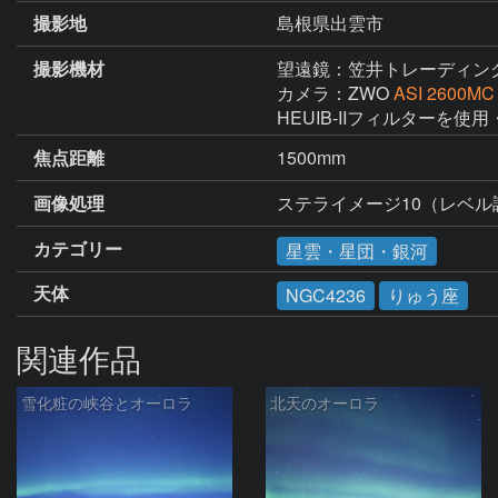
撮影地
島根県出雲市
撮影機材
望遠鏡：笠井トレーディン
カメラ：ZWO
ASI 2600MC
焦点距離
1500mm
画像処理
ステライメージ10（レベ
カテゴリー
星雲・星団・銀河
天体
NGC4236
りゅう座
関連作品
雪化粧の峡谷とオーロラ
北天のオーロラ