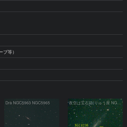
ーブ等）
Dra NGC5963 NGC5965
夜空は宝石箱(りゅう座 NGC4236) Seestar50