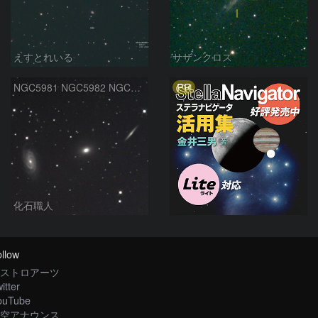
えすとれいる
サザンクロス
PR
NGC5981 NGC5982 NGC5985 りゅう座
化石職人
llow
ストロアーツ
itter
ouTube
空アナウンス