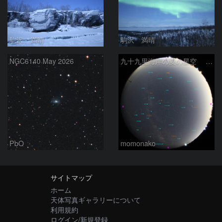
駒沢 満晴
駒沢 満晴
NGC6140 May 2026
九十九里海岸の夏の星空 260518
PbO
momonako
サイトマップ
ホーム
天体写真ギャラリーについて
利用規約
ログイン/新規登録