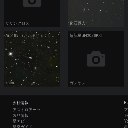
サザンクロス
化石職人
Arp188 （おたまじゃくし銀河 りゅう座）
超新星SN2026Kid
kotan
ガンヤン
会社情報
Fo
アストロアーツ
ア
製品情報
Tw
星ナビ
Y
星空ガイド
星