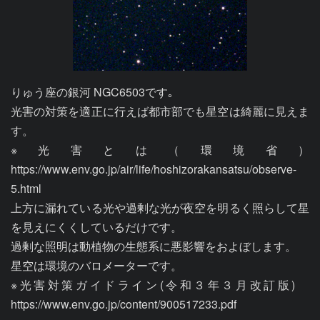
りゅう座の銀河 NGC6503です｡

光害の対策を適正に行えば都市部でも星空は綺麗に見えま
す。

※光害とは（環境省）
https://www.env.go.jp/air/life/hoshizorakansatsu/observe-
5.html

上方に漏れている光や過剰な光が夜空を明るく照らして星
を見えにくくしているだけです。

過剰な照明は動植物の生態系に悪影響をおよぼします。

星空は環境のバロメーターです。

※光害対策ガイドライン(令和３年３月改訂版)　
https://www.env.go.jp/content/900517233.pdf
