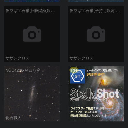
夜空は宝石箱(回転花火銀河 M101) Seestar50
夜空は宝石箱(子持ち銀河 M51) Seestar50
サザンクロス
サザンクロス
PR
NGC4236 りゅう座
化石職人