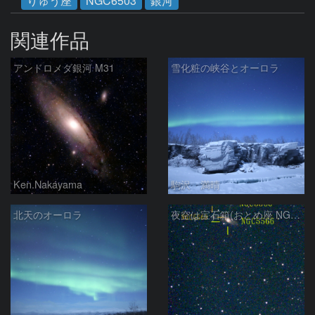
りゅう座
NGC6503
銀河
関連作品
アンドロメダ銀河 M31
雪化粧の峡谷とオーロラ
Ken.Nakayama
駒沢 満晴
北天のオーロラ
夜空は宝石箱(おとめ座 NGC5566) Seestar50