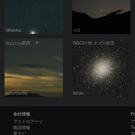
takaoka
ｍ2
白山とω星団
NGC5139 オメガ星団
k2kontarou
kotan
会社情報
Fo
アストロアーツ
ア
製品情報
Tw
星ナビ
Y