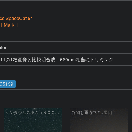
ics SpaceCat 51
 Mark II
tor
:11の1枚画像と比較明合成　560mm相当にトリミング
C5139
ケンタウルス座Ａ（ＮＧＣ５１２８）とオメガ星団
谷間を通過中のω星団