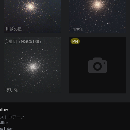
川越の星
Handa
PR
ω星団（NGC5139）
ほし丸
llow
ストロアーツ
itter
ouTube