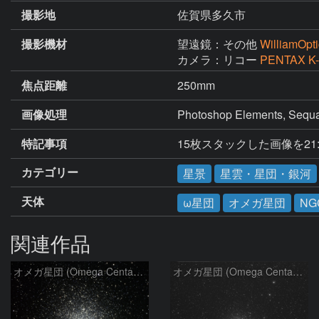
撮影地
佐賀県多久市
撮影機材
望遠鏡：その他
WilliamOpt
カメラ：リコー
PENTAX K-1
焦点距離
250mm
画像処理
Photoshop Elements, Sequa
特記事項
15枚スタックした画像を21
カテゴリー
星景
星雲・星団・銀河
天体
ω星団
オメガ星団
NG
関連作品
オメガ星団 (Omega Centauri)
オメガ星団 (Omega Centauri)