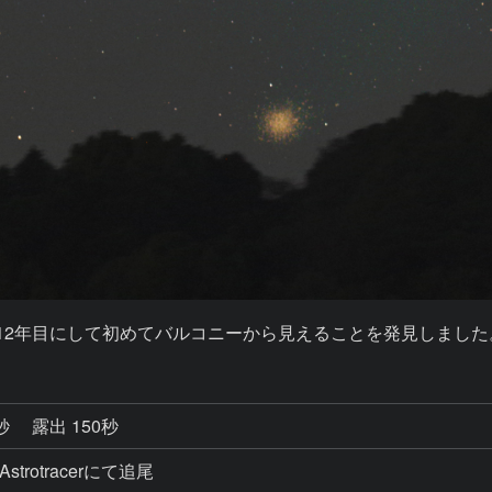
12年目にして初めてバルコニーから見えることを発見しました
0秒
露出 150秒
Astrotracerにて追尾