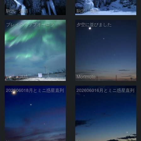
駒沢 満晴
駒沢 満晴
ブレイクアップオーロラ
夕空に並びました
駒沢 満晴
Morimoto
202606018月とミニ惑星直列
202606016月とミニ惑星直列