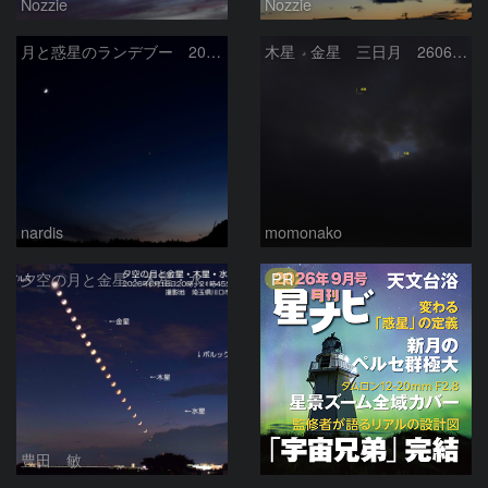
Nozzie
Nozzie
月と惑星のランデブー 2026/06/19
木星 金星 三日月 260618
nardis
momonako
PR
夕空の月と金星・木星・水星の接近 2026/6/18
豊田 敏