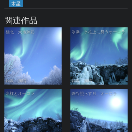
木星
関連作品
極北・天地輝彩
氷瀑、氷柱上に舞うオーロラ
駒沢 満晴
駒沢 満晴
氷柱とオーロラ
峡谷照らす月、オーロラ