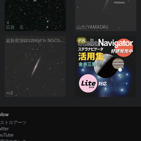
広住 元
山大(YAMADAI)
PR
超新星SN2026Kid in NGC5907
ｍ2
llow
ストロアーツ
itter
ouTube
空アナウンス