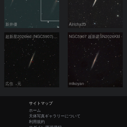
新井優
Alricha33
超新星2026kid (NGC5907) 5/17
NGC5907 超新星SN2026Kid
広住 元
mikoyan
サイトマップ
ホーム
天体写真ギャラリーについて
利用規約
ログイン/新規登録