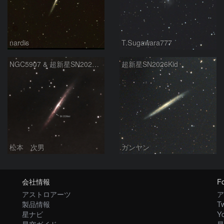
nardis
T.Sugawara777
NGC5907 & 超新星SN2026kid
超新星SN2026Kid
松本 次男
ガンヤン
会社情報
Fo
アストロアーツ
ア
製品情報
Tw
星ナビ
Y
星空ガイド
星