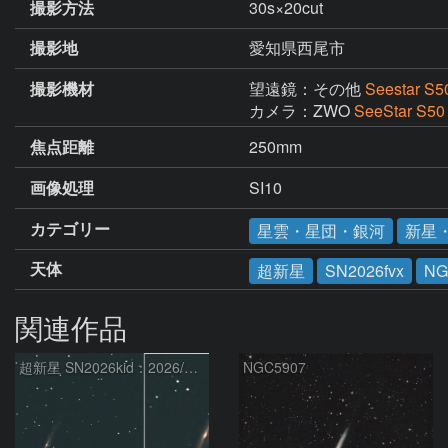
撮影方法
30s×20cut
撮影地
愛知県西尾市
撮影機材
望遠鏡：その他
Seestar S5
カメラ：ZWO
SeeStar S50
焦点距離
250mm
画像処理
SI10
カテゴリー
星雲・星団・銀河
新星
天体
超新星
SN2026fvx
NG
関連作品
超新星 SN2026kid：2026/05/18
NGC5907