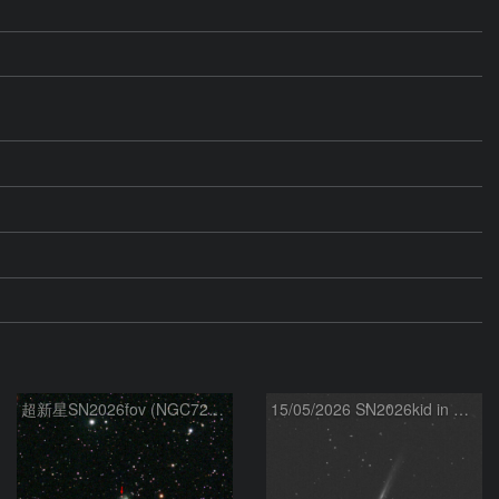
超新星SN2026fov (NGC7292) 5/17
15/05/2026 SN2026kid in NGC5907