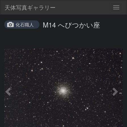
天体写真ギャラリー
Togg
navig
M14 へびつかい座
化石職人