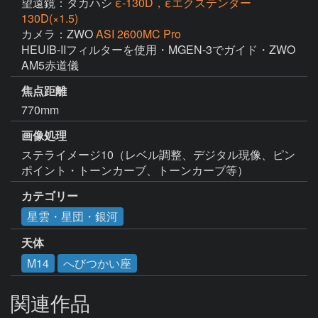
望遠鏡：タカハシ
ε-130D，εエクステンダー
130D(×1.5)
カメラ：ZWO
ASI 2600MC Pro
HEUIB-IIフィルターを使用・MGEN-3でガイド・ZWO 
AM5赤道儀
焦点距離
770mm
画像処理
ステライメージ10（レベル調整、デジタル現像、ピン
ポイント・トーンカーブ、トーンカーブ等）
カテゴリー
星雲・星団・銀河
天体
M14
へびつかい座
関連作品