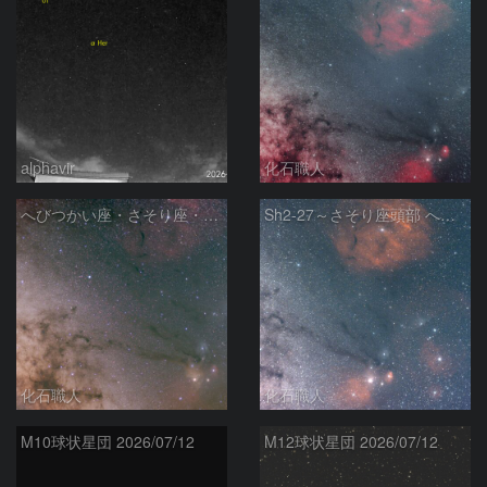
alphavir
化石職人
へびつかい座・さそり座・いて座と天の川
Sh2-27～さそり座頭部 へびつかい座 さそり座
化石職人
化石職人
M10球状星団 2026/07/12
M12球状星団 2026/07/12