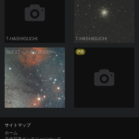
T-HASHIGUCHI
T-HASHIGUCHI
PR
Sh2-27～さそり座頭部 へびつかい座 さそり座
化石職人
サイトマップ
ホーム
天体写真ギャラリーについて