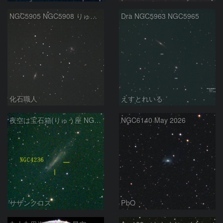
NGC5905 NGC5908 りゅう座
Dra NGC5963 NGC5965
化石職人
えすとれいる
夜空は宝石箱(りゅう座 NGC4236) Seestar50
NGC6140 May 2026
サザンクロス
PbO