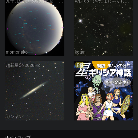
九十九里海岸の夏の星空 260518
Arp188 （おたまじゃくし銀河 りゅう座）
momonako
kotan
PR
超新星SN2026Kid
ガンヤン
サイトマップ