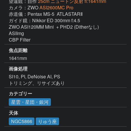
望遠鏡：自作
25cm ニュートン反射 fl:1641mm
カメラ：ZWO
ASI2600MC Pro
赤道儀：Pentax MS-5  ATLASTARⅡ

ガイド鏡：Nikkor ED 300mm f:4.5

ZWO ASI120MM Mini  + PHD2 (Ditherなし)

ASIImg

焦点距離
1641mm
画像処理
SI10, PI, DeNoise AI, PS

トリミング、リサイズあり
カテゴリー
星雲・星団・銀河
天体
NGC5866
りゅう座