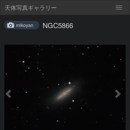
天体写真ギャラリー
Togg
navig
NGC5866
mikoyan