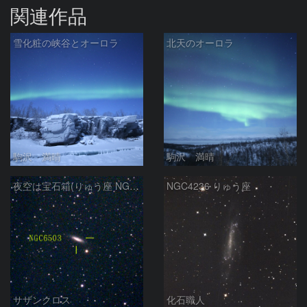
関連作品
雪化粧の峡谷とオーロラ
北天のオーロラ
駒沢 満晴
駒沢 満晴
夜空は宝石箱(りゅう座 NGC6503) Seestar50
NGC4236 りゅう座
サザンクロス
化石職人